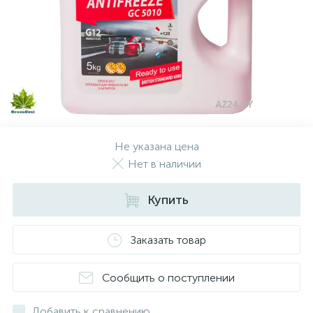
Зимние шины
Всесезонные шины
1
Легковые шины
Не указана цена
Грузовые шины
Нет в наличии
Купить
Сельхоз шины
Заказать товар
Мото шины
Сообщить о поступлении
Шины внедорожные
Добавить к сравнению