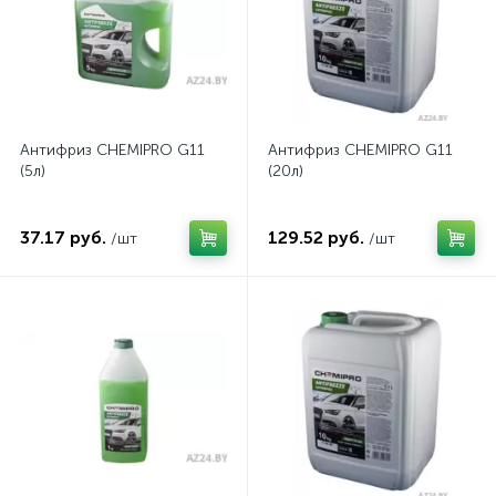
Зимние шины
Всесезонные шины
Антифриз CHEMIPRO G11
Антифриз CHEMIPRO G11
1
(5л)
(20л)
Легковые шины
37.17 руб.
129.52 руб.
/шт
/шт
Грузовые шины
Сельхоз шины
Мото шины
Шины внедорожные