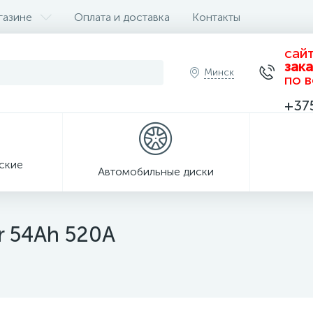
газине
Оплата и доставка
Контакты
сай
зак
Минск
по 
+37
еские
Автомобильные диски
r 54Ah 520A