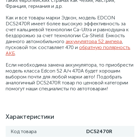
таких европейских странах как Чехия, Австрия,
Франция, германия и д.р.
Как и все товары марки Эдкон, модель EDCON
DC52470R имеет более высокую эффективность за
счет кальциевой технологии Ca-Ultra и равнодушна к
бездорожью за счет технологии Ca-Shield. Емкость
данного автомобильного
аккумулятора 52 ампера
,
пусковой ток составляет 470 и
обратную полярность
АКБ
.
Если необходима замена аккумулятора, то приобрести
модель класса Edcon 52 А/ч 470A будет хорошим
выбором почти для любой марки авто! Подобрать
аналогичный DC52470R товар по ценовой категории
помогут наши специалисты по автотоварам!
Характеристики
Код товара
DC52470R